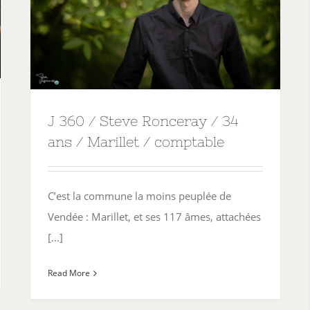
J 360 / Steve Ronceray / 34
ans / Marillet / comptable
C’est la commune la moins peuplée de
Vendée : Marillet, et ses 117 âmes, attachées
[...]
Read More