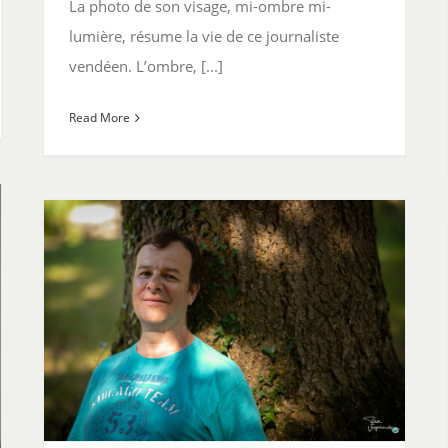
La photo de son visage, mi-ombre mi-
lumière, résume la vie de ce journaliste
vendéen. L’ombre, [...]
Read More