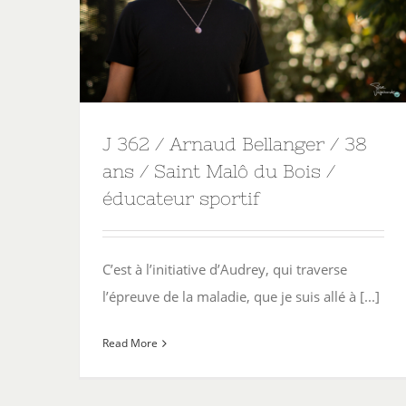
J 362 / Arnaud Bellanger / 38
ans / Saint Malô du Bois /
éducateur sportif
C’est à l’initiative d’Audrey, qui traverse
l’épreuve de la maladie, que je suis allé à [...]
Read More