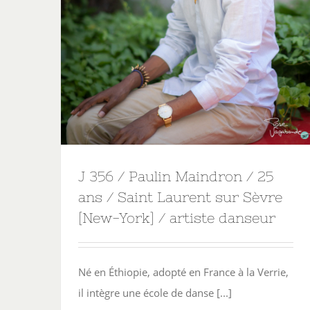
J 356 / Paulin Maindron / 25
ans / Saint Laurent sur Sèvre
[New-York] / artiste danseur
Né en Éthiopie, adopté en France à la Verrie,
il intègre une école de danse [...]