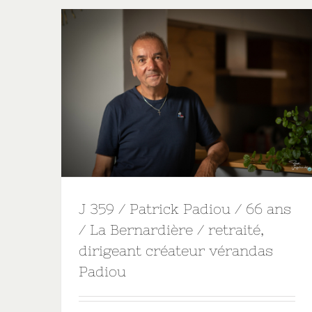
J 359 / Patrick Padiou / 66 ans
/ La Bernardière / retraité,
dirigeant créateur vérandas
Padiou