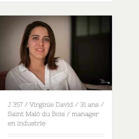
J 357 / Virginie David / 31 ans /
Saint Malô du Bois / manager
en industrie