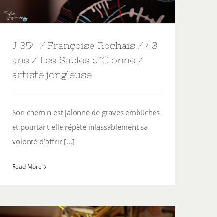
J 354 / Françoise Rochais / 48
ans / Les Sables d’Olonne /
artiste jongleuse
Son chemin est jalonné de graves embûches
et pourtant elle répète inlassablement sa
volonté d’offrir [...]
Read More