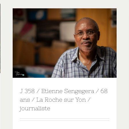
J 358 / Etienne Sengegera / 68
ans / La Roche sur Yon /
journaliste