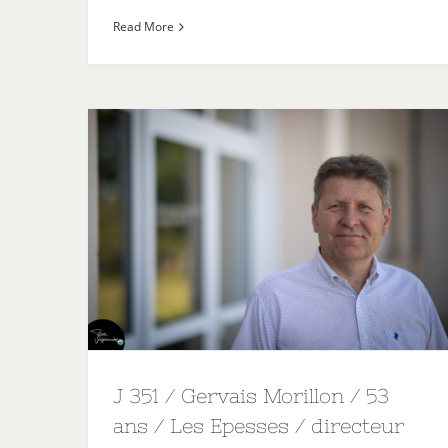
Read More
J 351 / Gervais Morillon / 53
ans / Les Epesses / directeur