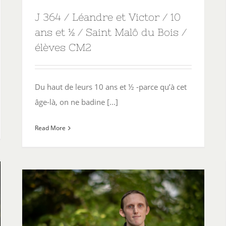
J 364 / Léandre et Victor / 10
ans et ½ / Saint Malô du Bois /
élèves CM2
Du haut de leurs 10 ans et ½ -parce qu’à cet
âge-là, on ne badine [...]
Read More