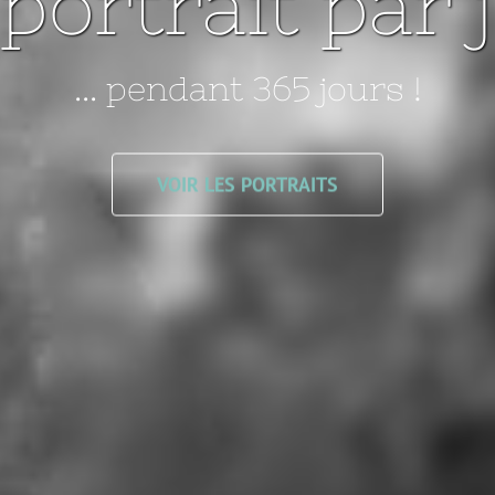
portrait par 
... pendant 365 jours !
VOIR LES PORTRAITS