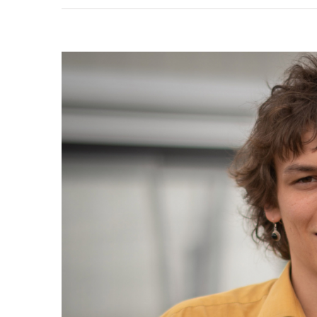
View
Larger
Image