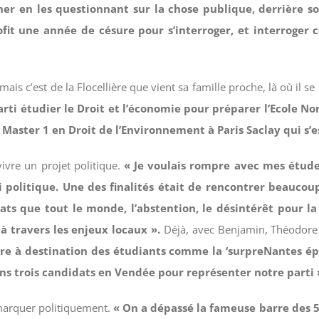
ocher en les questionnant sur la chose publique, derrière
t une année de césure pour s’interroger, et interroger ce
mais c’est de la Flocellière que vient sa famille proche, là où il se
parti étudier le Droit et l’économie pour préparer l’Ecole Nor
Master 1 en Droit de l’Environnement à Paris Saclay qui s’es
ivre un projet politique.
« Je voulais rompre avec mes étude
politique. Une des finalités était de rencontrer beaucoup d
ts que tout le monde, l’abstention, le désintérêt pour la 
à travers les enjeux locaux ».
Déjà, avec Benjamin, Théodore a
aire à destination des étudiants comme la ‘surpreNantes ép
tions trois candidats en Vendée pour représenter notre parti 
démarquer politiquement.
« On a dépassé la fameuse barre des 