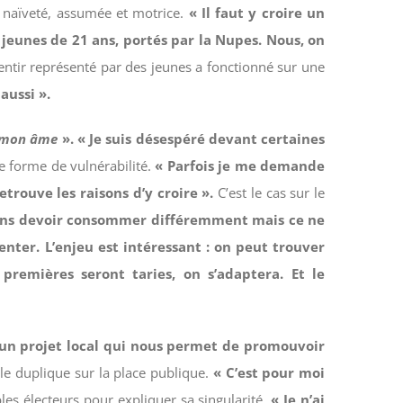
e naïveté, assumée et motrice.
« Il faut y croire un
jeunes de 21 ans, portés par la Nupes. Nous, on
entir représenté par des jeunes a fonctionné sur une
 aussi ».
e mon âme
». « Je suis désespéré devant certaines
e forme de vulnérabilité.
« Parfois je me demande
etrouve les raisons d’y croire ».
C’est le cas sur le
allons devoir consommer différemment mais ce ne
enter. L’enjeu est intéressant : on peut trouver
remières seront taries, on s’adaptera. Et le
 un projet local qui nous permet de promouvoir
le duplique sur la place publique.
« C’est pour moi
es électeurs pour expliquer sa singularité.
« Je n’ai