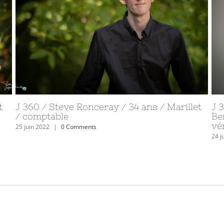
s
J 364 / Léandre et Victor / 10 ans et ½ /
J 
Saint Malô du Bois / élèves CM2
/ 
29 juin 2022
|
1 Comment
28 j