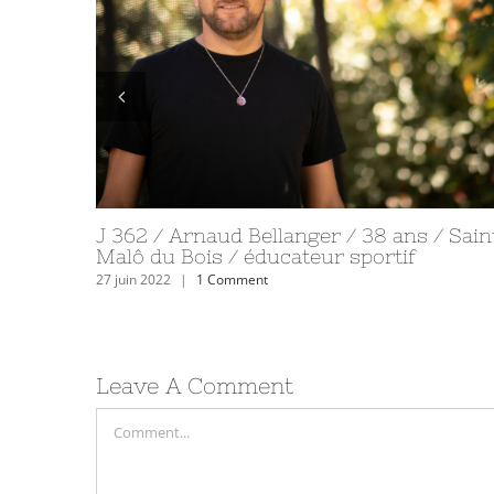
J 365 / Marie-Rose Tessier / 112 ans / Le
Sables d’Olonne / retraitée
30 juin 2022
|
9 Comments
Leave A Comment
Comment