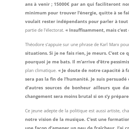
ans à venir ; 15000€ par an qui faciliteront no
minimum pour trouver l’énergie, quitte à se fa
voulait rester indépendants pour parler à tout
partie de l’électorat.
« Insuffisamment, mais c’est 
Théodore s’appuie sur une phrase de Karl Marx pou
situations. Si je ne fais rien, je meurs. C’est 
pourquoi je me bats. Il m’arrive d’être pessimis
plan climatique.
« Je doute de notre capacité à 
sera pas la fin de l’humanité. Je suis persuadé
d’autres sources de bonheur ailleurs que da
changement sera moins brutal si on s’y prépare
Ce jeune adepte de la politique est aussi artiste, ch
notre vision de la musique. C’est une formation
une façon d’amener un peu de fraîcheur. J’ai c