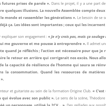
s futures prises de parole ».
Dans le projet, il y a une part d
ire quelques illusions. La nouvelle Assemblée compte deux 
 le monde et rassembler les générations ».
Le besoin de se s
déjà ça. Les idées sont importantes ; ceux qui les incarnent
r expliquer son engagement :
«
Je n’y crois pas, mais ça soulag
ce qui me gouverne et me pousse à entreprendre ».
Il admet un
te quand je réfléchis ; l’action est nécessaire pour que je r
faire le retour en arrière qui corrigerait nos excès. Nous 
 de la capacité de résilience de l’homme qui saura se réinv
ns la consommation. Quand les ressources de matières p
 ».
anteur et guitariste au sein de la formation Origine Club.
« C’est
 qui évolue avec son public ».
Le sens de la scène, Théodore 
réé un personnage, utilisé la 2CV… ».
Des œillades aux possibl