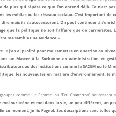
ste de plus qui répète ce que l’on entend déjà. Ce n’est pa
t les médias ou les réseaux sociaux. C’est important de cr
dire mais ils s’autocensurent. On peut continuer à s’enrichi
 que la politique ne soit l’affaire que de carriéristes. L
’autre me semble une évidence ».
en.
« J’en ai profité pour me remettre en question au nive
 dans un Master à la Sorbonne en administration et gesti
 distributeurs ou des Institutions comme la SACEM ou le Mini
itique, les nouveautés en matière d’environnement. Je n’ai
es groupes comme ‘La Femme’ ou ‘Feu Chatterton’ nourrissent 
 moi sur scène et moi dans la vie, un peu différent, un
En ce moment, je lis Pagnol. Ses descriptions sont telles q