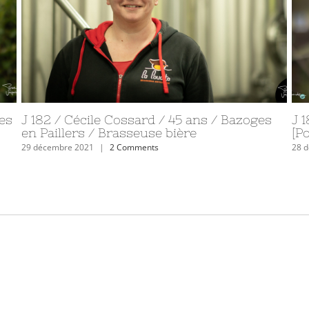
J 222 / Frank Tyrlik / 54 ans / L Pommeraie
J 
sur Sèvre / Responsable digital et design
Ma
gé
7 février 2022
|
0 Comments
11 j