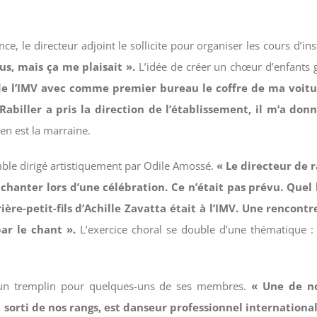
nce, le directeur adjoint le sollicite pour organiser les cours d’i
us, mais ça me plaisait ».
L’idée de créer un chœur d’enfants g
de l’IMV avec comme premier bureau le coffre de ma voiture
Rabiller a pris la direction de l’établissement, il m’a donn
n est la marraine.
mble dirigé artistiquement par Odile Amossé.
« Le directeur de 
 chanter lors d’une célébration. Ce n’était pas prévu. Que
rière-petit-fils d’Achille Zavatta était à l’IMV. Une rencon
ar le chant ».
L’exercice choral se double d’une thématique 
 été un tremplin pour quelques-uns de ses membres.
« Une de no
orti de nos rangs, est danseur professionnel international.