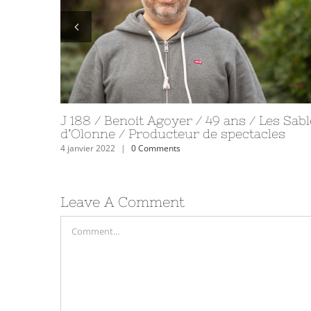
J 299 / Ludovic Ponthoreau / 46 ans /
Rocheservière / fonctionnaire territorial
25 avril 2022
|
1 Comment
Leave A Comment
Comment