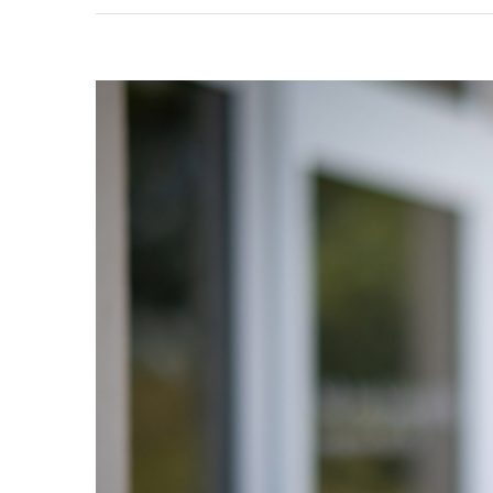
View
Larger
Image