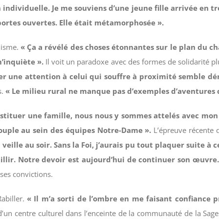
individuelle. Je me souviens d’une jeune fille arrivée en tro
es portes ouvertes. Elle était métamorphosée ».
alisme.
« Ça a révélé des choses étonnantes sur le plan du ch
’inquiète ».
Il voit un paradoxe avec des formes de solidarité pl
ter une attention à celui qui souffre à proximité semble dé
s.
« Le milieu rural ne manque pas d’exemples d’aventures colle
stituer une famille, nous nous y sommes attelés avec mon é
ouple au sein des équipes Notre-Dame ».
L’épreuve récente q
a veille au soir. Sans la Foi, j’aurais pu tout plaquer suite 
aillir. Notre devoir est aujourd’hui de continuer son œuvre. 
 ses convictions.
abiller.
« Il m’a sorti de l’ombre en me faisant confiance p
d’un centre culturel dans l’enceinte de la communauté de la Sage