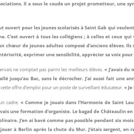
sociations. Il a sous le coude un projet prometteur, une s
tut ouvert pour les jeunes scolarisés à Saint Gab qui veulen
e. C’est ouvert à tous les collégiens ; à celles et ceux qu
un chœur de jeunes adultes composé d’anciens élèves. Ils 
 intériorité, exprimer une sensibilité, apprécier sa voix pou
ervais ne comptait pas parmi les meilleurs élèves.
« J’avais du 
is allé jusqu’au Bac, sans le décrocher. J’ai aussi fait une 
a cette offre d’emploi pour un poste de surveillant éducateur.
« Je
 un cadre.
« Comme je jouais dans l’Harmonie de Saint Laure
j’avais une formation d’organiste. Le bagad de Châteaulin en
iplinaire. J’en ai bavé comme pas possible pendant six mois
ouer à Berlin après la chute du Mur. J’étais sergent, en re