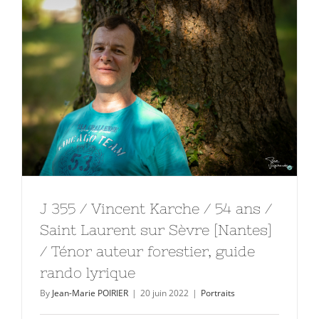
J 355 / Vincent Karche / 54 ans /
Saint Laurent sur Sèvre [Nantes]
/ Ténor auteur forestier, guide
rando lyrique
By
Jean-Marie POIRIER
|
20 juin 2022
|
Portraits