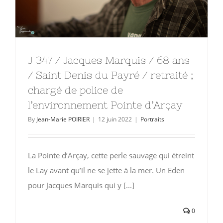
J 347 / Jacques Marquis / 68 ans
/ Saint Denis du Payré / retraité ;
chargé de police de
l’environnement Pointe d’Arçay
By
Jean-Marie POIRIER
|
12 juin 2022
|
Portraits
La Pointe d’Arçay, cette perle sauvage qui étreint
le Lay avant qu’il ne se jette à la mer. Un Eden
pour Jacques Marquis qui y [...]
0