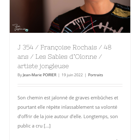
J 354 / Françoise Rochais / 48
ans / Les Sables d’Olonne /
artiste jongleuse
By
Jean-Marie POIRIER
|
19 juin 2022
|
Portraits
Son chemin est jalonné de graves embûches et
pourtant elle répète inlassablement sa volonté
d’offrir de la joie autour d’elle. Longtemps, son
public a cru [...]