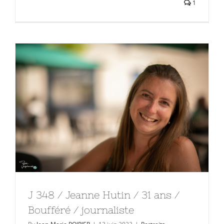
1
J 348 / Jeanne Hutin / 31 ans /
Boufféré / journaliste