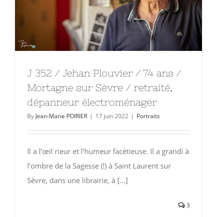
J 352 / Jehan Plouvier / 74 ans /
Mortagne sur Sèvre / retraité,
dépanneur électroménager
By
Jean-Marie POIRIER
|
17 juin 2022
|
Portraits
Il a l’œil rieur et l’humeur facétieuse. Il a grandi à
l’ombre de la Sagesse (!) à Saint Laurent sur
Sèvre, dans une librairie, à [...]
3