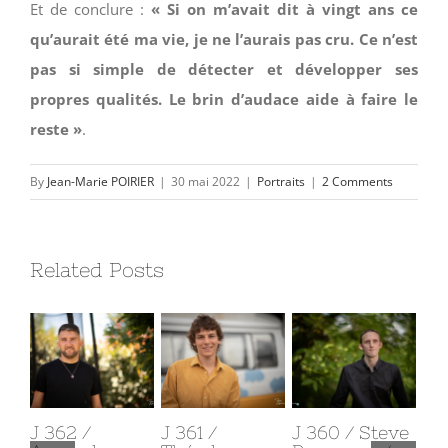
Et de conclure :
« Si on m’avait dit à vingt ans ce
qu’aurait été ma vie, je ne l’aurais pas cru. Ce n’est
pas si simple de détecter et développer ses
propres qualités. Le brin d’audace aide à faire le
reste »
.
By
Jean-Marie POIRIER
|
30 mai 2022
|
Portraits
|
2 Comments
Related Posts
J 365 /
J 364 /
J 363 / Jean
J 