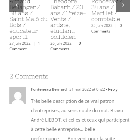
Marie-Rose
Léandre et
Gaborit / 29
Ar
Tessier / 112
Victor / 10
ans / Les
Be
ans / Les
ans et ½ /
Epesses /
38
Sables
Saint Malô du
Directeur
Sa
d’Olonne /
Bois / élèves
conseil
Bo
retraitée
CM2
éd
28 juin 2022
|
1
sp
Comment
30 juin 2022
|
9
29 juin 2022
|
1
Comments
Comment
27 j
Com
2 Comments
Fonteneau Bernard
31 mai 2022 at 0h22
- Reply
Très belle description de ce vrai patron
d’entreprises, au sens noble du mot. Bravo
André LIEBOT, et celles et ceux qui participent
à cette belle entreprise… belle
performance…… Bon vent pour la suite.