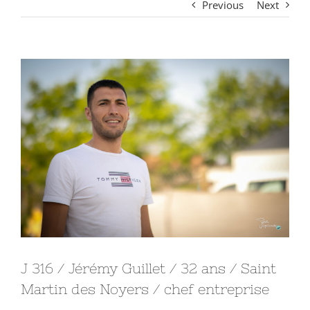
Previous
Next
View
Larger
Image
J 316 / Jérémy Guillet / 32 ans / Saint
Martin des Noyers / chef entreprise