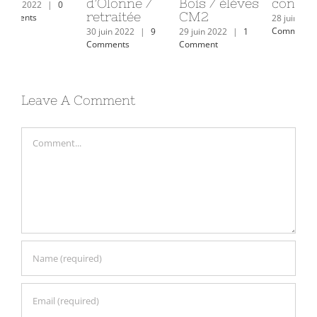
d’Olonne /
Bois / élèves
conseil
Bo
retraitée
CM2
éd
28 juin 2022
|
1
sp
Comment
30 juin 2022
|
9
29 juin 2022
|
1
Comments
Comment
27 j
Com
Leave A Comment
Comment