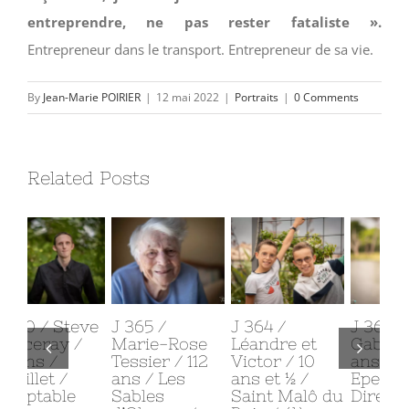
entreprendre, ne pas rester fataliste ».
Entrepreneur dans le transport. Entrepreneur de sa vie.
By
Jean-Marie POIRIER
|
12 mai 2022
|
Portraits
|
0 Comments
Related Posts
J 365 /
J 364 /
J 363 / Jean
J 
Marie-Rose
Léandre et
Gaborit / 29
Ar
Tessier / 112
Victor / 10
ans / Les
Be
ans / Les
ans et ½ /
Epesses /
38
Sables
Saint Malô du
Directeur
Sa