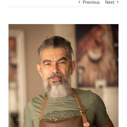
Previous
Next
View
Larger
Image