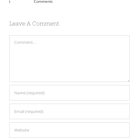
Com
Leave A Comment
Comment