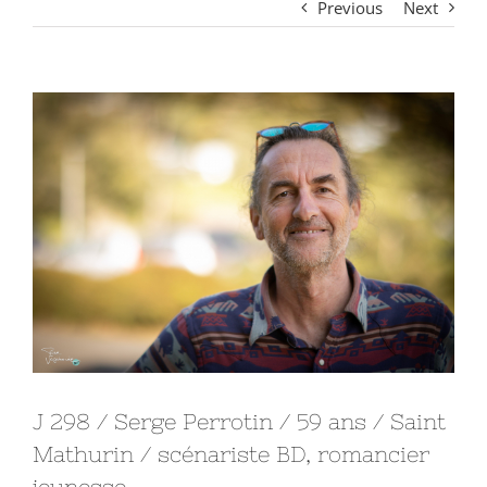
Previous
Next
View
Larger
Image
J 298 / Serge Perrotin / 59 ans / Saint
Mathurin / scénariste BD, romancier
jeunesse