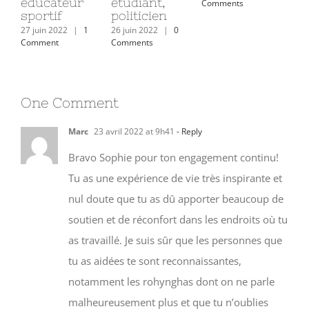
retraitée
CM2
éd
28 juin 2022
|
1
sp
Comment
30 juin 2022
|
9
29 juin 2022
|
1
Comments
Comment
27 j
Com
One Comment
Marc
23 avril 2022 at 9h41
- Reply
Bravo Sophie pour ton engagement continu!
Tu as une expérience de vie très inspirante et
nul doute que tu as dû apporter beaucoup de
soutien et de réconfort dans les endroits où tu
as travaillé. Je suis sûr que les personnes que
tu as aidées te sont reconnaissantes,
notamment les rohynghas dont on ne parle
malheureusement plus et que tu n’oublies