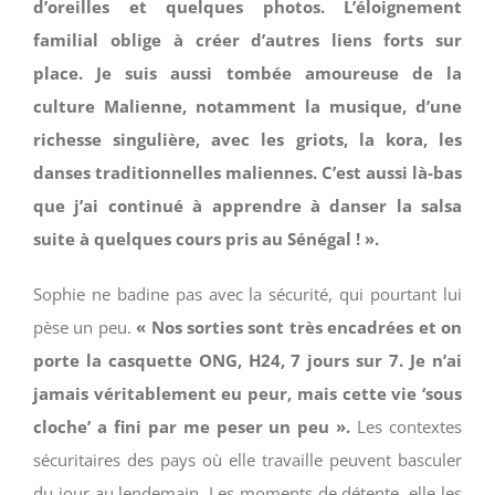
d’oreilles et quelques photos. L’éloignement
familial oblige à créer d’autres liens forts sur
place.
Je suis aussi tombée amoureuse de la
culture Malienne, notamment la musique
,
d’une
richesse singulière
, avec les griots, la kora
, les
danses traditionnelles maliennes
.
C’est aussi là-bas
que j’ai continué à apprendre à danser la salsa
suite à quelques cours pris
au Sénégal !
».
Sophie ne badine pas avec la sécurité, qui pourtant lui
pèse un peu.
« Nos sorties sont très encadrées et on
porte la casquette ONG, H24, 7 jours sur 7. Je n’ai
jamais véritablement eu peur, mais cette vie ‘sous
cloche’ a fini par me peser un peu ».
Les contextes
sécuritaires des pays où elle travaille peuvent basculer
du jour au lendemain. Les moments de détente, elle les