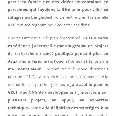
partis en fumée ; et des vidéos de centaines de
personnes qui fuyaient la Birmanie pour aller se
réfugier au Bangladesh ».
En rentrant, en France, elle
a ouvert une cagnotte pour collecter des dons.
Un vécu intense sur le plan émotionnel.
Suit
e
à cette
expérience, j’
ai
travaillé dans la
gestion de projets
de
recherche en santé publique
pendant plus de
deux ans à Paris,
mais
l’opérationnel
et le terrain
me manquai
en
t
.
Sophie travaille donc désormais
pour une ONG, , à travers des actions préventives de la
malnutrition à plus long terme
. « Je travaille pour le
GRET, une ONG de développement. J’interviens sur
plusieurs projets, en appui, en expertise
technique. J’aide à la définition des stratégies, à la
mise en œuvre des projets, et à leur suivi-