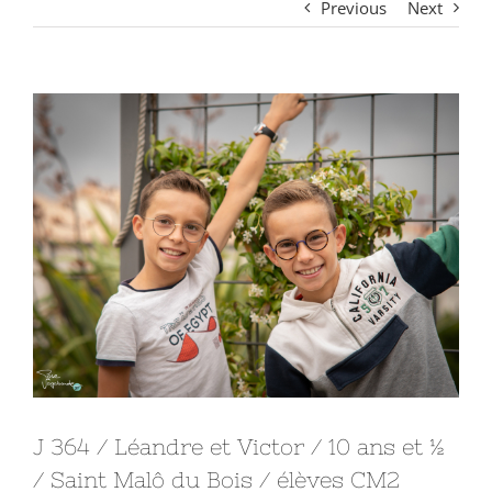
Previous
Next
View
Larger
Image
J 364 / Léandre et Victor / 10 ans et ½
/ Saint Malô du Bois / élèves CM2