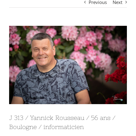
Previous
Next
View
Larger
Image
J 313 / Yannick Rousseau / 56 ans /
Boulogne / informaticien