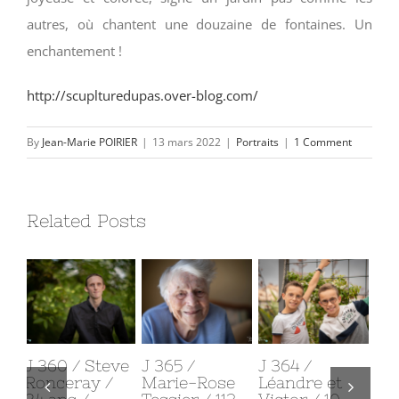
autres, où chantent une douzaine de fontaines. Un
enchantement !
http://scuplturedupas.over-blog.com/
By
Jean-Marie POIRIER
|
13 mars 2022
|
Portraits
|
1 Comment
Related Posts
J 365 /
J 364 /
J 363 / Jean
J 
Marie-Rose
Léandre et
Gaborit / 29
Ar