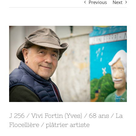
Previous
Next
View
Larger
Image
J 256 / Vivi Fortin (Yves) / 68 ans / La
Flocellière / plâtrier artiste