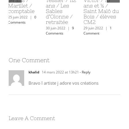
Tessier / 112
Victor / 10
ans / Les
Be
ans / Les
ans et ½ /
Epesses /
38
Sables
Saint Malô du
Directeur
Sa
d’Olonne /
Bois / élèves
conseil
Bo
retraitée
CM2
éd
28 juin 2022
|
1
sp
Comment
30 juin 2022
|
9
29 juin 2022
|
1
Comments
Comment
27 j
Com
One Comment
khalid
14 mars 2022 at 13h21
- Reply
Bravo l artiste j adore vos créations
Leave A Comment