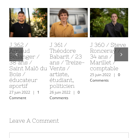
J 362 /
J 361 /
J 360 / Steve
J 3
Arnaud
Théodore
Ronceray /
Ma
Bellanger /
Babarit / 23
34 ans /
Tes
38 ans /
ans / Treize-
Marillet /
an
Saint Malô du
Vents /
comptable
Sa
Bois /
artiste,
d’
25 juin 2022
|
0
éducateur
étudiant,
ret
Comments
sportif
politicien
30 j
Com
27 juin 2022
|
1
26 juin 2022
|
0
Comment
Comments
Leave A Comment
Comment