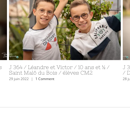
t
J 361 / Théodore Babarit / 23 ans / Treize-
J 
Vents / artiste, étudiant, politicien
/ 
26 juin 2022
|
0 Comments
25 j