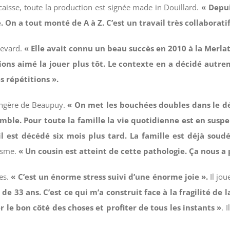
aisse, toute la production est signée made in Douillard.
« Depui
 On a tout monté de A à Z. C’est un travail très collaboratif
levard.
« Elle avait connu un beau succès en 2010 à la Merlat
ions aimé la jouer plus tôt. Le contexte en a décidé autre
s répétitions ».
Longère de Beaupuy.
« On met les bouchées doubles dans le dé
mble. Pour toute la famille la vie quotidienne est en susp
il est décédé six mois plus tard. La famille est déjà soud
tisme.
« Un cousin est atteint de cette pathologie. Ça nous a
hes.
« C’est un énorme stress suivi d’une énorme joie ».
Il jou
 de 33 ans. C’est ce qui m’a construit face à la fragilité de la
r le bon côté des choses et profiter de tous les instants »
. 