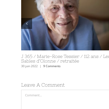
J 362 / Arnaud Bellanger / 38 ans / Sain
Malô du Bois / éducateur sportif
27 juin 2022
|
1 Comment
Leave A Comment
Comment