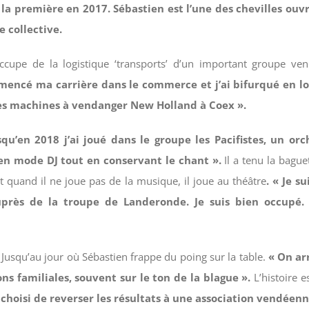
a première en 2017. Sébastien est l’une des chevilles ouvri
 collective.
occupe de la logistique ‘transports’ d’un important groupe ve
mmencé ma carrière dans le commerce et j’ai bifurqué en lo
 les machines à vendanger New Holland à Coex ».
squ’en 2018 j’ai joué dans le groupe les Pacifistes, un or
, en mode DJ tout en conservant le chant ».
Il a tenu la bague
t quand il ne joue pas de la musique, il joue au théâtre
. « Je 
 auprès de la troupe de Landeronde. Je suis bien occupé
 Jusqu’au jour où Sébastien frappe du poing sur la table.
« On arr
ns familiales, souvent sur le ton de la blague ».
L’histoire e
choisi de reverser les résultats à une association vendéenn