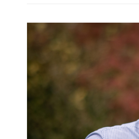
View
Larger
Image