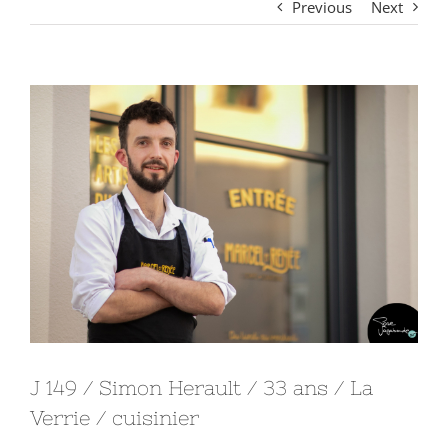
Previous
Next
View
Larger
Image
J 149 / Simon Herault / 33 ans / La
Verrie / cuisinier