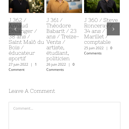
J 362 /
J 361 /
J 360 / Steve
J 365
Arnaud
Théodore
Ronceray /
Mari
Bellanger /
Babarit / 23
34 ans /
Tessie
38 ans /
ans / Treize-
Marillet /
ans /
Saint Malô du
Vents /
comptable
Sable
Bois /
artiste,
d’Olo
25 juin 2022
|
0
éducateur
étudiant,
retra
Comments
sportif
politicien
30 juin 2
Commen
27 juin 2022
|
1
26 juin 2022
|
0
Comment
Comments
Leave A Comment
Comment