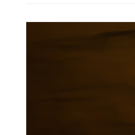
View
Larger
Image