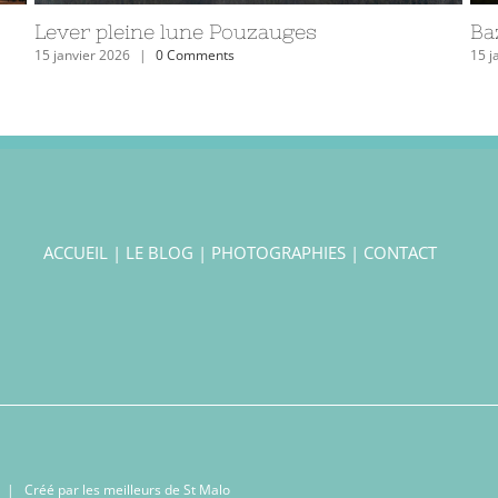
Le Vieux Pouzauges
Le
27 avril 2023
|
0 Comments
27 a
ACCUEIL
|
LE BLOG
|
PHOTOGRAPHIES
|
CONTACT
| Créé par les meilleurs
de St Malo