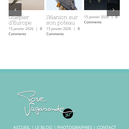
Guêpier
l’élanion sur
eff
15 janvier 2026
|
0
d’Europe
son poteau
Comments
15 j
Com
15 janvier 2026
|
0
15 janvier 2026
|
0
Comments
Comments
ACCUEIL
|
LE BLOG
|
PHOTOGRAPHIES
|
CONTACT