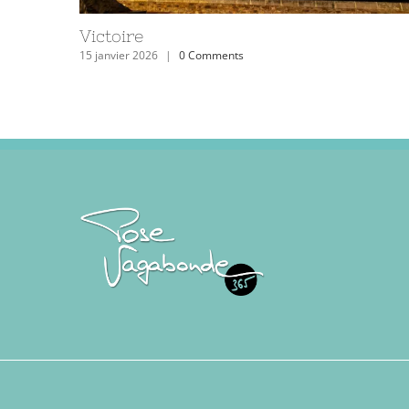
La Sèvre Nantaise au lever du soleil
27 avril 2023
|
0 Comments