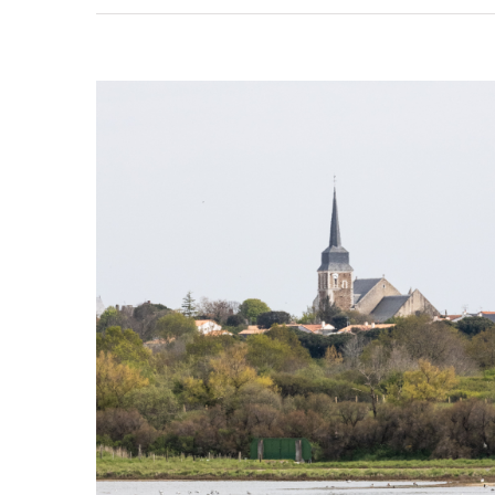
View
Larger
Image