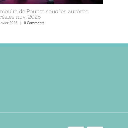
 marais près de Talmont
Victoire
vril 2023
|
0 Comments
15 janvier 202