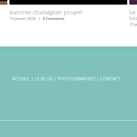
le vieux château de l’ile d’Yeu
le
27 avril 2023
|
0 Comments
27 a
ACCUEIL
|
LE BLOG
|
PHOTOGRAPHIES
|
CONTACT